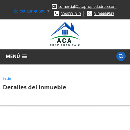
comercial@acapropiedadraiz.com
Select Language
▼
3046331913
3194464543
MENÚ
Inicio
Detalles del inmueble