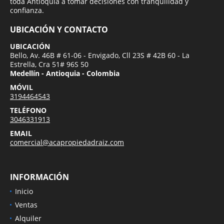
toda Antioquia a tomar decisiones con tranquilidad y
confianza.
UBICACIÓN Y CONTACTO
UBICACIÓN
Bello, Av. 46B # 61-06 - Envigado, Cll 23S # 42B 60 - La
Estrella, Cra 51# 96S 50
Medellín - Antioquia - Colombia
MÓVIL
3194464543
TELÉFONO
3046331913
EMAIL
comercial@acapropiedadraiz.com
INFORMACIÓN
Inicio
Ventas
Alquiler