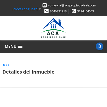
comercial@acapropiedadraiz.com
Select Language
▼
3046331913
3194464543
MENÚ
Inicio
Detalles del inmueble