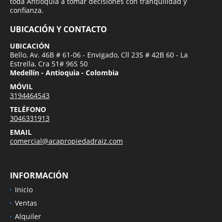
toda Antioquia a tomar decisiones con tranquilidad y
confianza.
UBICACIÓN Y CONTACTO
UBICACIÓN
Bello, Av. 46B # 61-06 - Envigado, Cll 23S # 42B 60 - La
Estrella, Cra 51# 96S 50
Medellín - Antioquia - Colombia
MÓVIL
3194464543
TELÉFONO
3046331913
EMAIL
comercial@acapropiedadraiz.com
INFORMACIÓN
Inicio
Ventas
Alquiler