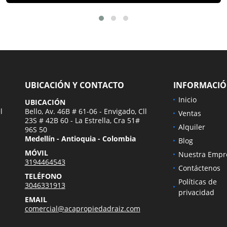
UBICACIÓN Y CONTACTO
INFORMACI
Inicio
UBICACIÓN
l
Bello, Av. 46B # 61-06 - Envigado, Cll
Ventas
23S # 42B 60 - La Estrella, Cra 51#
Alquiler
96S 50
Medellín - Antioquia - Colombia
Blog
MÓVIL
Nuestra Empr
3194464543
Contáctenos
TELÉFONO
Políticas de
3046331913
privacidad
EMAIL
comercial@acapropiedadraiz.com