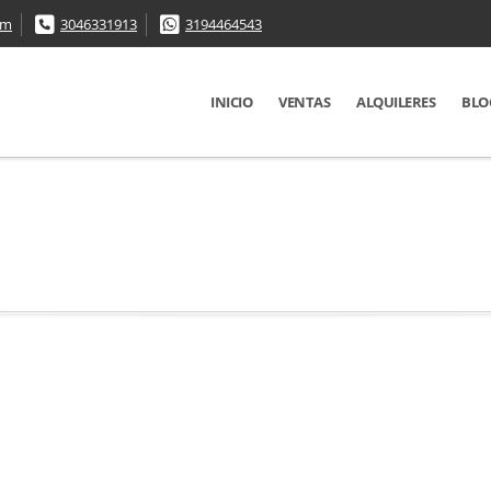
om
3046331913
3194464543
INICIO
VENTAS
ALQUILERES
BLO