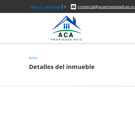
Select Language
▼
comercial@acapropiedadraiz.c
Inicio
Detalles del inmueble