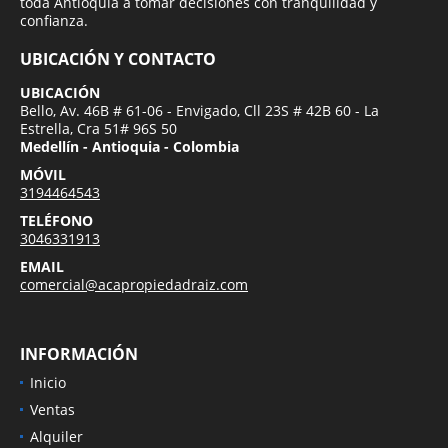
toda Antioquia a tomar decisiones con tranquilidad y
confianza.
UBICACIÓN Y CONTACTO
UBICACIÓN
Bello, Av. 46B # 61-06 - Envigado, Cll 23S # 42B 60 - La
Estrella, Cra 51# 96S 50
Medellín - Antioquia - Colombia
MÓVIL
3194464543
TELÉFONO
3046331913
EMAIL
comercial@acapropiedadraiz.com
INFORMACIÓN
Inicio
Ventas
Alquiler