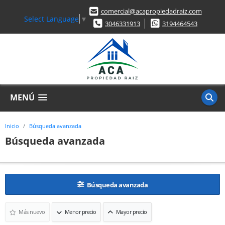
comercial@acapropiedadraiz.com
Select Language
▼
3046331913
3194464543
MENÚ
Inicio
Búsqueda avanzada
Búsqueda avanzada
Búsqueda avanzada
Más nuevo
Menor precio
Mayor precio