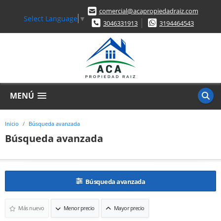
comercial@acapropiedadraiz.com
Select Language
▼
3046331913
3194464543
MENÚ
Inicio
Búsqueda avanzada
Búsqueda avanzada
Búsqueda avanzada
Más nuevo
Menor precio
Mayor precio